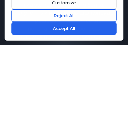
гидролизат шелкового белка,
полученный из коконов шелкопряда
и прошедший клинические
испытания на способность
поддерживать память.
функция.
Исследования показали, что
Memo-
Q
может способствовать
поддержанию здоровой
коммуникации между клетками
мозга, что необходимо для памяти и
когнитивных функций. В сочетании с
ключевыми аминокислотами,
которые способствуют концентрации
внимания и расслаблению,
M1ND
предлагает комплексную поддержку