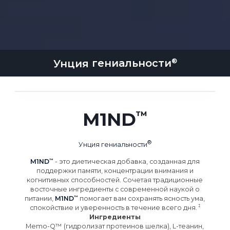
Унция
гениальности
M1ND
Унция
гениальности
M1ND
- это диетическая добавка, созданная для
поддержки памяти, концентрации внимания и
когнитивных способностей. Сочетая традиционные
восточные ингредиенты с современной наукой о
питании,
M1ND
помогает вам сохранять ясность ума,
спокойствие и уверенность в течение всего
дня.
Ингредиенты
Memo-Q™ (гидролизат протеинов шелка), L-теанин,