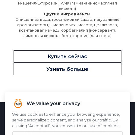
N-ацетил-L-тирозин, ГАМК (гамма-аминомасляная
кислота)
Другие ингредиенты:
Очищенная вода, тростниковый сахар, натуральные
ароматизаторы, L-малиновая кислота, целлюлоза,
ксантановая камедь, сорбат калия (консервант),
лимонная кислота, бета-каротин (для цвета)
Купить сейчас
Узнать больше
НАУЧНАЯ ОСНОВА
M1ND
M1ND
особенности
Memo-Q
,