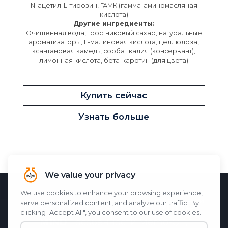
N-ацетил-L-тирозин, ГАМК (гамма-аминомасляная
кислота)
Другие ингредиенты:
Очищенная вода, тростниковый сахар, натуральные
ароматизаторы, L-малиновая кислота, целлюлоза,
ксантановая камедь, сорбат калия (консервант),
лимонная кислота, бета-каротин (для цвета)
Купить сейчас
Узнать больше
НАУЧНАЯ ОСНОВА
M1ND
M1ND
особенности
Memo-Q
,