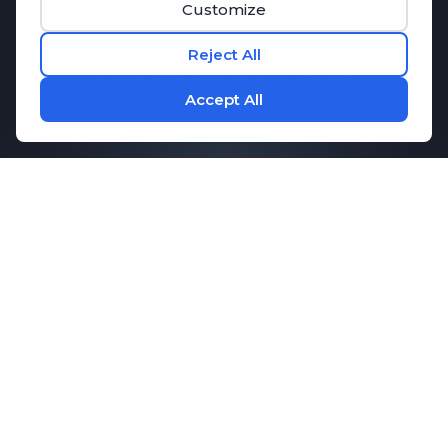
гидролизат шелкового белка,
полученный из коконов шелкопряда
и прошедший клинические
испытания на способность
поддерживать память.
функция.
Исследования показали, что
Memo-
Q
может способствовать
поддержанию здоровой
коммуникации между клетками
мозга, что необходимо для памяти и
когнитивных функций. В сочетании с
ключевыми аминокислотами,
которые способствуют концентрации
внимания и расслаблению,
M1ND
предлагает комплексную поддержку