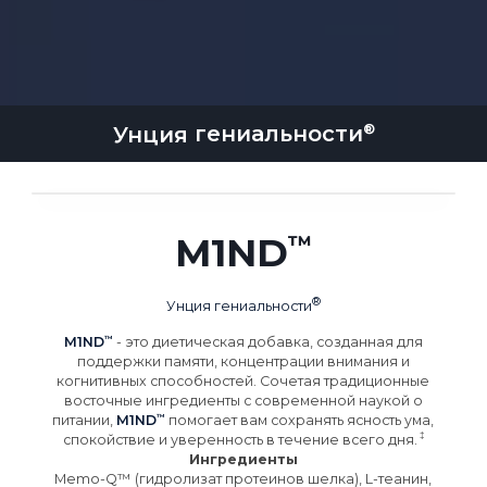
Унция
гениальности
M1ND
Унция
гениальности
M1ND
- это диетическая добавка, созданная для
поддержки памяти, концентрации внимания и
когнитивных способностей. Сочетая традиционные
восточные ингредиенты с современной наукой о
питании,
M1ND
помогает вам сохранять ясность ума,
спокойствие и уверенность в течение всего
дня.
Ингредиенты
Memo-Q™ (гидролизат протеинов шелка), L-теанин,