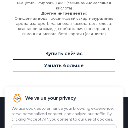
N-ацетил-L-тирозин, ГАМК (гамма-аминомасляная
кислота)
Другие ингредиенты:
Очищенная вода, тростниковый сахар, натуральные
ароматизаторы, L-малиновая кислота, целлюлоза,
ксантановая камедь, сорбат калия (консервант),
лимонная кислота, бета-каротин (для цвета)
Купить сейчас
Узнать больше
НАУЧНАЯ ОСНОВА
M1ND
M1ND
особенности
Memo-Q
,