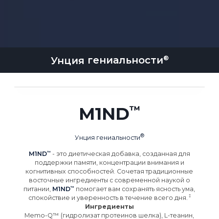
Унция
гениальности
M1ND
Унция
гениальности
M1ND
- это диетическая добавка, созданная для
поддержки памяти, концентрации внимания и
когнитивных способностей. Сочетая традиционные
восточные ингредиенты с современной наукой о
питании,
M1ND
помогает вам сохранять ясность ума,
спокойствие и уверенность в течение всего
дня.
Ингредиенты
Memo-Q™ (гидролизат протеинов шелка), L-теанин,