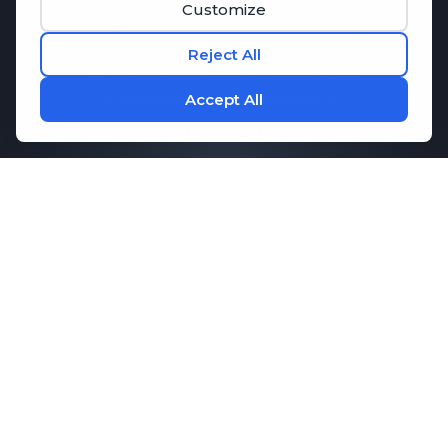
гидролизат шелкового белка,
полученный из коконов шелкопряда
и прошедший клинические
испытания на способность
поддерживать память.
функция.
Исследования показали, что
Memo-
Q
может способствовать
поддержанию здоровой
коммуникации между клетками
мозга, что необходимо для памяти и
когнитивных функций. В сочетании с
ключевыми аминокислотами,
которые способствуют концентрации
внимания и расслаблению,
M1ND
предлагает комплексную поддержку