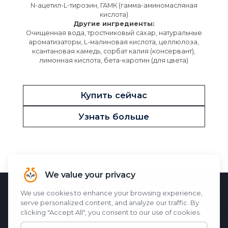
N-ацетил-L-тирозин, ГАМК (гамма-аминомасляная
кислота)
Другие ингредиенты:
Очищенная вода, тростниковый сахар, натуральные
ароматизаторы, L-малиновая кислота, целлюлоза,
ксантановая камедь, сорбат калия (консервант),
лимонная кислота, бета-каротин (для цвета)
Купить сейчас
Узнать больше
НАУЧНАЯ ОСНОВА
M1ND
M1ND
особенности
Memo-Q
,