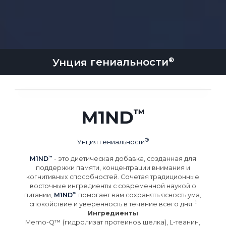
Унция
гениальности
M1ND
Унция
гениальности
M1ND
- это диетическая добавка, созданная для
поддержки памяти, концентрации внимания и
когнитивных способностей. Сочетая традиционные
восточные ингредиенты с современной наукой о
питании,
M1ND
помогает вам сохранять ясность ума,
спокойствие и уверенность в течение всего
дня.
Ингредиенты
Memo-Q™ (гидролизат протеинов шелка), L-теанин,