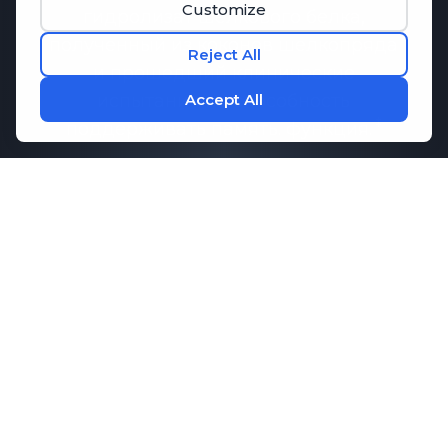
гидролизат шелкового белка,
полученный из коконов шелкопряда
и прошедший клинические
испытания на способность
поддерживать память.
функция.
Исследования показали, что
Memo-
Q
может способствовать
поддержанию здоровой
коммуникации между клетками
мозга, что необходимо для памяти и
когнитивных функций. В сочетании с
ключевыми аминокислотами,
которые способствуют концентрации
внимания и расслаблению,
M1ND
предлагает комплексную поддержку