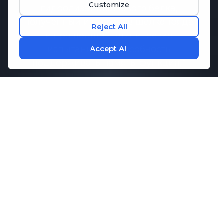
гидролизат шелкового белка,
полученный из коконов шелкопряда
и прошедший клинические
испытания на способность
поддерживать память.
функция.
Исследования показали, что
Memo-
Q
может способствовать
поддержанию здоровой
коммуникации между клетками
мозга, что необходимо для памяти и
когнитивных функций. В сочетании с
ключевыми аминокислотами,
которые способствуют концентрации
внимания и расслаблению,
M1ND
предлагает комплексную поддержку