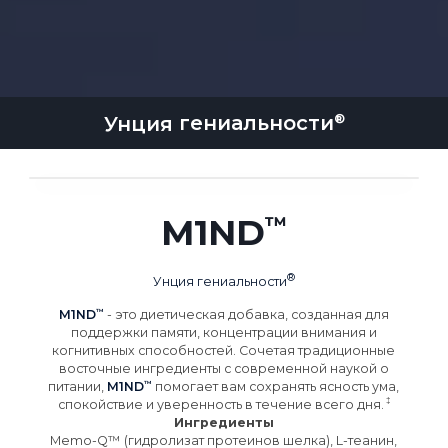
Унция
гениальности
M1ND
Унция
гениальности
M1ND
- это диетическая добавка, созданная для
поддержки памяти, концентрации внимания и
когнитивных способностей. Сочетая традиционные
восточные ингредиенты с современной наукой о
питании,
M1ND
помогает вам сохранять ясность ума,
спокойствие и уверенность в течение всего
дня.
Ингредиенты
Memo-Q™ (гидролизат протеинов шелка), L-теанин,