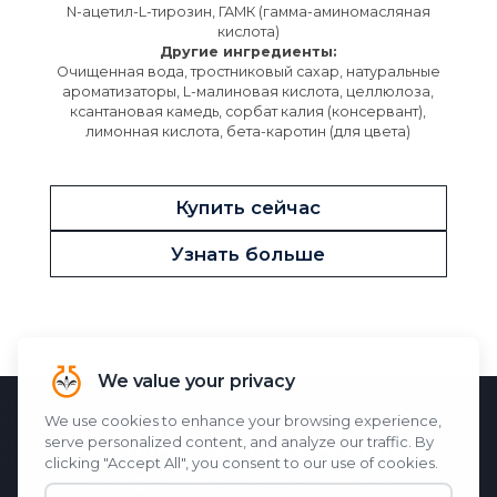
N-ацетил-L-тирозин, ГАМК (гамма-аминомасляная
кислота)
Другие ингредиенты:
Очищенная вода, тростниковый сахар, натуральные
ароматизаторы, L-малиновая кислота, целлюлоза,
ксантановая камедь, сорбат калия (консервант),
лимонная кислота, бета-каротин (для цвета)
Купить сейчас
Узнать больше
НАУЧНАЯ ОСНОВА
M1ND
M1ND
особенности
Memo-Q
,