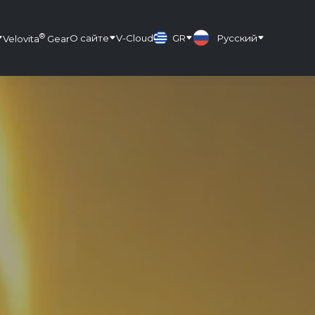
®
О сайте
V-Cloud
GR
Русский
Velovita
Gear