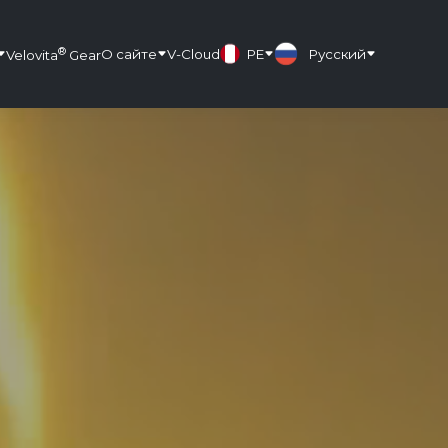
®
О сайте
V-Cloud
PE
Русский
Velovita
Gear