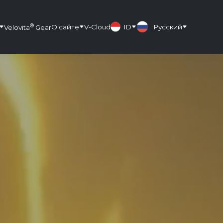
®
О сайте
V-Cloud
ID
Русский
Velovita
Gear