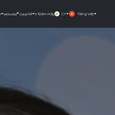
®
m
Về
V-Đám mây
CY
Tiếng Việt
Velovita
Gear