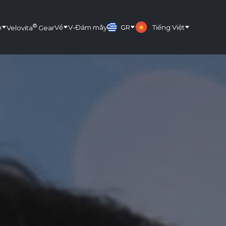
®
m
Về
V-Đám mây
GR
Tiếng Việt
Velovita
Gear