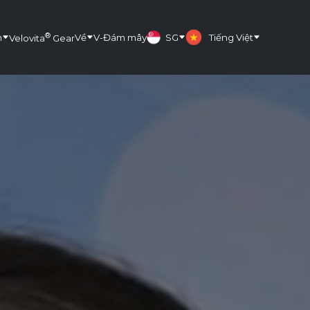
®
m
Về
V-Đám mây
SG
Tiếng Việt
Velovita
Gear