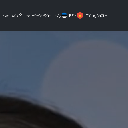
®
m
Về
V-Đám mây
EE
Tiếng Việt
Velovita
Gear