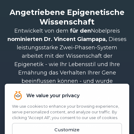
Angetriebene Epigenetische
Wissenschaft
Entwickelt von dem
für den
Nobelpreis
nominierten Dr. Vincent Giampapa,
Dieses
leistungsstarke Zwei-Phasen-System
arbeitet mit der Wissenschaft der
Epigenetik - wie Ihr Lebensstil und Ihre
Ernährung das Verhalten Ihrer Gene
beeinflussen können - und wurde
entwickelt, um Vitalität und Energie am
Morgen und Unruhe am Abend
wiederherzustellen. Es setzt an der Quelle
an:
Ihren Genen, Ihren Zellen und Ihren
.‡
biologischen Rhythmen