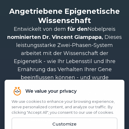
Angetriebene Epigenetische
Wissenschaft
Entwickelt von dem
für den
Nobelpreis
nominierten Dr. Vincent Giampapa,
Dieses
leistungsstarke Zwei-Phasen-System
arbeitet mit der Wissenschaft der
Epigenetik - wie Ihr Lebensstil und Ihre
Ernährung das Verhalten Ihrer Gene
beeinflussen können - und wurde
entwickelt, um Vitalität und Energie am
Morgen und Unruhe am Abend
wiederherzustellen. Es setzt an der Quelle
an:
Ihren Genen, Ihren Zellen und Ihren
.‡
biologischen Rhythmen