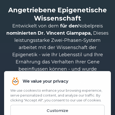
Angetriebene Epigenetische
Wissenschaft
Entwickelt von dem
für den
Nobelpreis
nominierten Dr. Vincent Giampapa,
Dieses
leistungsstarke Zwei-Phasen-System
arbeitet mit der Wissenschaft der
Epigenetik - wie Ihr Lebensstil und Ihre
Ernährung das Verhalten Ihrer Gene
beeinflussen können - und wurde
entwickelt, um Vitalität und Energie am
Morgen und Unruhe am Abend
wiederherzustellen. Es setzt an der Quelle
an:
Ihren Genen, Ihren Zellen und Ihren
.‡
biologischen Rhythmen