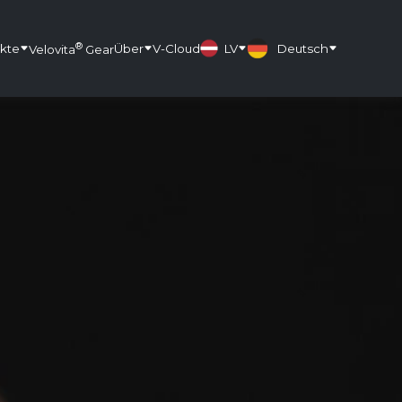
®
kte
Über
V-Cloud
LV
Deutsch
Velovita
Gear