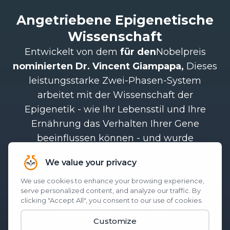
Angetriebene Epigenetische
Wissenschaft
Entwickelt von dem
für den
Nobelpreis
nominierten Dr. Vincent Giampapa,
Dieses
leistungsstarke Zwei-Phasen-System
arbeitet mit der Wissenschaft der
Epigenetik - wie Ihr Lebensstil und Ihre
Ernährung das Verhalten Ihrer Gene
beeinflussen können - und wurde
entwickelt, um Vitalität und Energie am
Morgen und Unruhe am Abend
wiederherzustellen. Es setzt an der Quelle
an:
Ihren Genen, Ihren Zellen und Ihren
.‡
biologischen Rhythmen