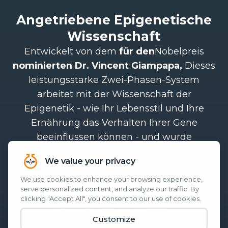
Angetriebene Epigenetische
Wissenschaft
Entwickelt von dem
für den
Nobelpreis
nominierten Dr. Vincent Giampapa,
Dieses
leistungsstarke Zwei-Phasen-System
arbeitet mit der Wissenschaft der
Epigenetik - wie Ihr Lebensstil und Ihre
Ernährung das Verhalten Ihrer Gene
beeinflussen können - und wurde
entwickelt, um Vitalität und Energie am
Morgen und Unruhe am Abend
wiederherzustellen. Es setzt an der Quelle
an:
Ihren Genen, Ihren Zellen und Ihren
.‡
biologischen Rhythmen