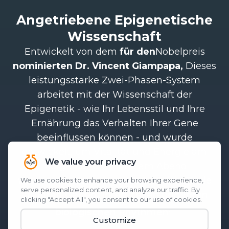
Angetriebene Epigenetische
Wissenschaft
Entwickelt von dem
für den
Nobelpreis
nominierten Dr. Vincent Giampapa,
Dieses
leistungsstarke Zwei-Phasen-System
arbeitet mit der Wissenschaft der
Epigenetik - wie Ihr Lebensstil und Ihre
Ernährung das Verhalten Ihrer Gene
beeinflussen können - und wurde
entwickelt, um Vitalität und Energie am
Morgen und Unruhe am Abend
wiederherzustellen. Es setzt an der Quelle
an:
Ihren Genen, Ihren Zellen und Ihren
.‡
biologischen Rhythmen