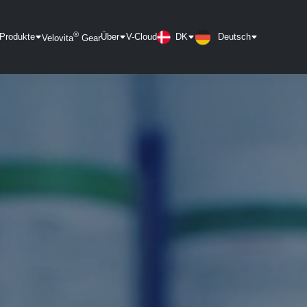
®
Produkte
Über
V-Cloud
DK
Deutsch
Velovita
Gear