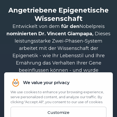
Angetriebene Epigenetische
Wissenschaft
Entwickelt von dem
für den
Nobelpreis
nominierten Dr. Vincent Giampapa,
Dieses
leistungsstarke Zwei-Phasen-System
arbeitet mit der Wissenschaft der
Epigenetik - wie Ihr Lebensstil und Ihre
Ernährung das Verhalten Ihrer Gene
beeinflussen können - und wurde
entwickelt, um Vitalität und Energie am
Morgen und Unruhe am Abend
wiederherzustellen. Es setzt an der Quelle
an:
Ihren Genen, Ihren Zellen und Ihren
.‡
biologischen Rhythmen