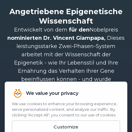
Angetriebene Epigenetische
Wissenschaft
Entwickelt von dem
für den
Nobelpreis
nominierten Dr. Vincent Giampapa,
Dieses
leistungsstarke Zwei-Phasen-System
arbeitet mit der Wissenschaft der
Epigenetik - wie Ihr Lebensstil und Ihre
Ernährung das Verhalten Ihrer Gene
beeinflussen können - und wurde
entwickelt, um Vitalität und Energie am
Morgen und Unruhe am Abend
wiederherzustellen. Es setzt an der Quelle
an:
Ihren Genen, Ihren Zellen und Ihren
.‡
biologischen Rhythmen