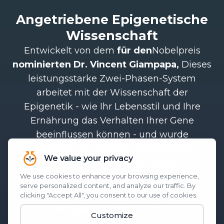
Angetriebene Epigenetische
Wissenschaft
Entwickelt von dem
für den
Nobelpreis
nominierten Dr. Vincent Giampapa,
Dieses
leistungsstarke Zwei-Phasen-System
arbeitet mit der Wissenschaft der
Epigenetik - wie Ihr Lebensstil und Ihre
Ernährung das Verhalten Ihrer Gene
beeinflussen können - und wurde
entwickelt, um Vitalität und Energie am
Morgen und Unruhe am Abend
wiederherzustellen. Es setzt an der Quelle
an:
Ihren Genen, Ihren Zellen und Ihren
.‡
biologischen Rhythmen