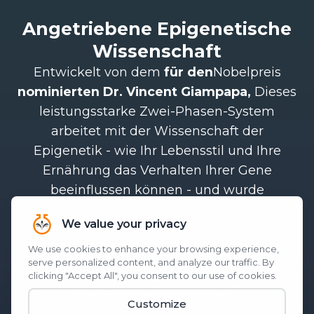
Angetriebene Epigenetische
Wissenschaft
Entwickelt von dem
für den
Nobelpreis
nominierten Dr. Vincent Giampapa,
Dieses
leistungsstarke Zwei-Phasen-System
arbeitet mit der Wissenschaft der
Epigenetik - wie Ihr Lebensstil und Ihre
Ernährung das Verhalten Ihrer Gene
beeinflussen können - und wurde
entwickelt, um Vitalität und Energie am
Morgen und Unruhe am Abend
wiederherzustellen. Es setzt an der Quelle
an:
Ihren Genen, Ihren Zellen und Ihren
.‡
biologischen Rhythmen